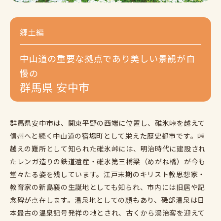
郷土編
中山道の重要な拠点であり美しい景観が自
慢の
群馬県 安中市
群馬県安中市は、関東平野の西端に位置し、碓氷峠を越えて
信州へと続く中山道の宿場町として栄えた歴史都市です。峠
越えの難所として知られた碓氷峠には、明治時代に建設され
たレンガ造りの鉄道遺産・碓氷第三橋梁（めがね橋）が今も
堂々たる姿を残しています。江戸末期のキリスト教思想家・
教育家の新島襄の生誕地としても知られ、市内には旧居や記
念碑が点在します。温泉地としての顔もあり、磯部温泉は日
本最古の温泉記号発祥の地とされ、古くから湯治客を迎えて