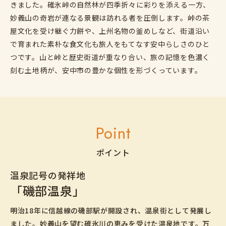
きました。碓氷峠の自然林が四季折々に彩りを添える一方、
妙義山の奇岩が連なる景観は訪れる者を圧倒します。峠の茶
屋文化を受け継ぐ力餅や、上州名物の釜めしなど、街道沿い
で育まれた素朴な食文化も旅人をもてなす安中らしさのひと
つです。山と峠と歴史街道が重なり合い、旅の記憶を色濃く
刻む土地柄が、安中市の豊かな個性を形づくっています。
Point
ポイント
温泉記号の発祥地
「磯部温泉」
明治18年に信越線の磯部駅が開設され、温泉街として発展し
ました。妙義山を望む碓氷川の恵みを受けた温泉地です。万