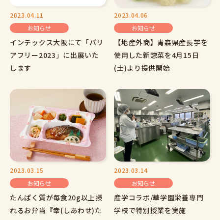
2023.04.11
2023.04.06
お知らせ
お知らせ
インテックス大阪にて「バリ
【地産外商】青森県産長芋を
アフリー2023」に出展いた
使用した新惣菜を4月15日
します
(土)より提供開始
2023.03.15
2023.03.14
お知らせ
お知らせ
たんぱく質が毎食20g以上摂
産学コラボ/華学園栄養専門
れるお弁当『幸(しあわせ)た
学校で特別授業を実施