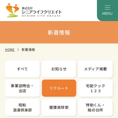
新着情報
HOME
新着情報
すべて
お知らせ
メディア掲載
事業説明会・
宅配クック
リクルート
出店
１２３
昭和
特助くん・
健康直球便
浪漫倶楽部
結の台所