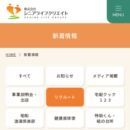
新着情報
HOME
新着情報
すべて
お知らせ
メディア掲載
事業説明会・
宅配クック
リクルート
出店
１２３
昭和
特助くん・
健康直球便
浪漫倶楽部
結の台所