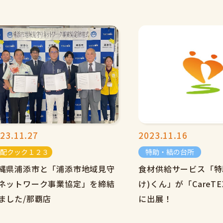
23.11.27
2023.11.16
配クック１２３
特助・結の台所
縄県浦添市と「浦添市地域見守
食材供給サービス「特
ネットワーク事業協定」を締結
け)くん」が「CareTE
ました/那覇店
に出展！