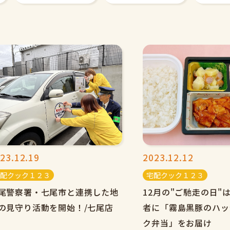
23.12.19
2023.12.12
配クック１２３
宅配クック１２３
尾警察署・七尾市と連携した地
12月の"ご馳走の日"
の見守り活動を開始！/七尾店
者に「霧島黒豚のハッ
ク弁当」をお届け