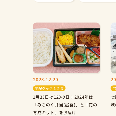
2023.12.20
20
宅配クック１２３
宅
1月23日は123の日！2024年は
七
「みちのく弁当(昼食)」と「花の
域
育成キット」をお届け