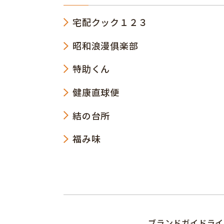
宅配クック１２３
昭和浪漫俱楽部
特助くん
健康直球便
結の台所
福み味
ブランドガイドライ