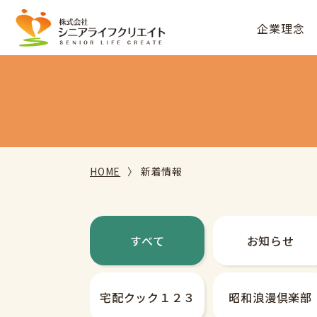
企業理念
HOME
新着情報
すべて
お知らせ
宅配クック
１２３
昭和
浪漫倶楽部