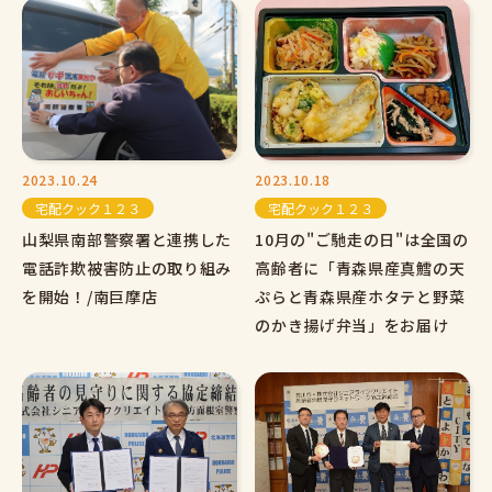
2023.10.24
2023.10.18
宅配クック１２３
宅配クック１２３
山梨県南部警察署と連携した
10月の"ご馳走の日"は全国の
電話詐欺被害防止の取り組み
高齢者に「青森県産真鱈の天
を開始！/南巨摩店
ぷらと青森県産ホタテと野菜
のかき揚げ弁当」をお届け