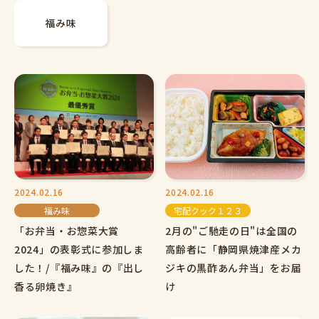
福み味
2024.02.16
2024.02.16
福み味
宅配クック１２３
「お弁当・お惣菜大賞
2月の"ご馳走の日"は全国の
2024」の表彰式に参加しま
高齢者に「静岡県焼津産メカ
した！/『福み味』の『出し
ジキの黒酢あん弁当」をお届
香る卵焼き』
け