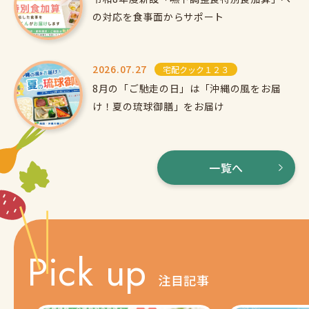
の対応を食事面からサポート
2026.07.27
宅配クック１２３
8月の「ご馳走の日」は「沖縄の風をお届
け！夏の琉球御膳」をお届け
一覧へ
Pick up
注目記事