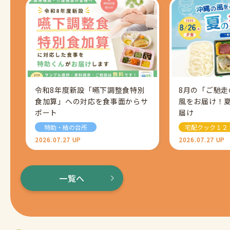
令和8年度新設「嚥下調整食特別
8月の「ご馳
食加算」への対応を食事面からサ
風をお届け！
ポート
届け
特助・結の台所
宅配クック１２
2026.07.27 UP
2026.07.27 UP
一覧へ