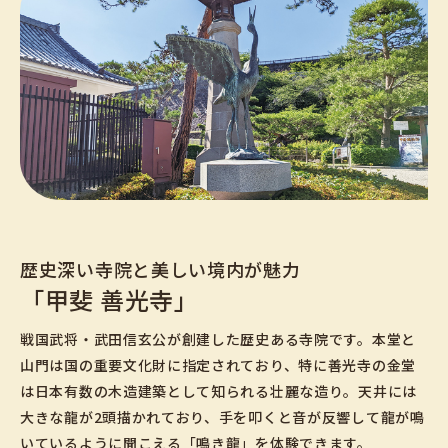
歴史深い寺院と美しい境内が魅力
「甲斐 善光寺」
戦国武将・武田信玄公が創建した歴史ある寺院です。本堂と
山門は国の重要文化財に指定されており、特に善光寺の金堂
は日本有数の木造建築として知られる壮麗な造り。天井には
大きな龍が2頭描かれており、手を叩くと音が反響して龍が鳴
いているように聞こえる「鳴き龍」を体験できます。