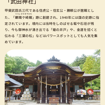
「武田神社」
甲斐武田氏三代である信虎公・信玄公・勝頼公が居館とし
つつじがさきやかた
た、「
躑躅ケ崎館
」跡に創建され、1940年には国の史跡に指
定されています。境内には当時をしのばせる堀や石垣が残
り、今も御神水が湧き出でる「姫の井戸」や、金運を招くと
伝わる「三葉の松」などはパワースポットとしても人気を集
めています。