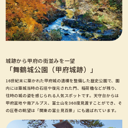
城跡から甲府の街並みを一望
「舞鶴城公園（甲府城跡）」
16世紀末に築かれた甲府城の遺構を整備した歴史公園で、園
内には築城当時の石垣や復元された門、稲荷櫓などが残り、
往時の城の姿を感じられる人気スポットです。天守台からは
甲府盆地や南アルプス、富士山を360度見渡すことができ、そ
の圧巻の眺望は「関東の富士見百景」にも選ばれています。