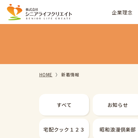
企業理念
HOME
新着情報
すべて
お知らせ
宅配クック
１２３
昭和
浪漫倶楽部