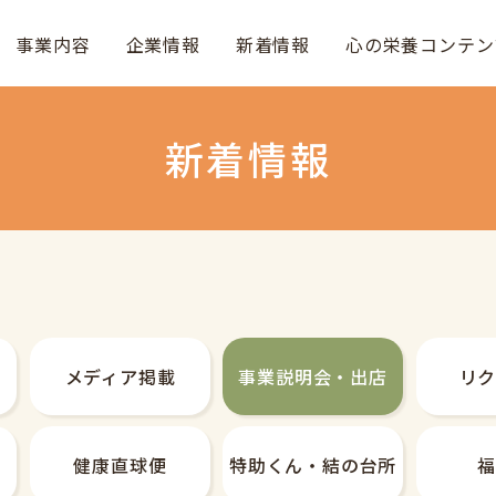
事業内容
企業情報
新着情報
心の栄養コンテン
新着情報
メディア掲載
事業説明会・
出店
リ
健康直球便
特助くん・
結の台所